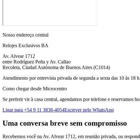
Nosso endereço central
Relojes Exclusivos BA
Av. Alvear 1712
entre Rodríguez Peña y Av. Callao
Recoleta, Ciudad Autónoma de Buenos Aires
(
C1014
)
Atendimento por entrevista privada de segunda a sexta das 10 às 18 h.
Como chegar desde Microcentro
Se preferir vir à casa central, agendamos por telefone e reservamos ho
Ligar para +54 9 11 3838-4054
Escrever pelo WhatsApp
Uma conversa breve sem compromisso
Recebemos você na Av. Alvear 1712, em reunião privada, ou respo