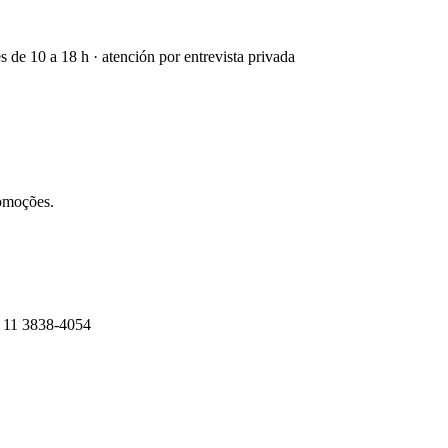
s de 10 a 18 h · atención por entrevista privada
omoções.
9 11 3838-4054