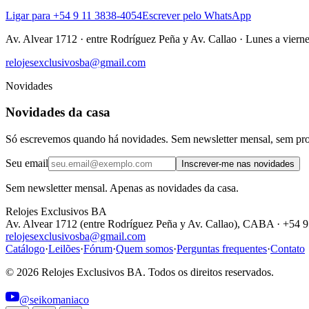
Ligar para +54 9 11 3838-4054
Escrever pelo WhatsApp
Av. Alvear 1712
·
entre Rodríguez Peña y Av. Callao
·
Lunes a vierne
relojesexclusivosba@gmail.com
Novidades
Novidades da casa
Só escrevemos quando há novidades. Sem newsletter mensal, sem pr
Seu email
Inscrever-me nas novidades
Sem newsletter mensal. Apenas as novidades da casa.
Relojes Exclusivos BA
Av. Alvear 1712 (entre Rodríguez Peña y Av. Callao), CABA · +54 
relojesexclusivosba@gmail.com
Catálogo
·
Leilões
·
Fórum
·
Quem somos
·
Perguntas frequentes
·
Contato
© 2026 Relojes Exclusivos BA. Todos os direitos reservados.
@seikomaniaco