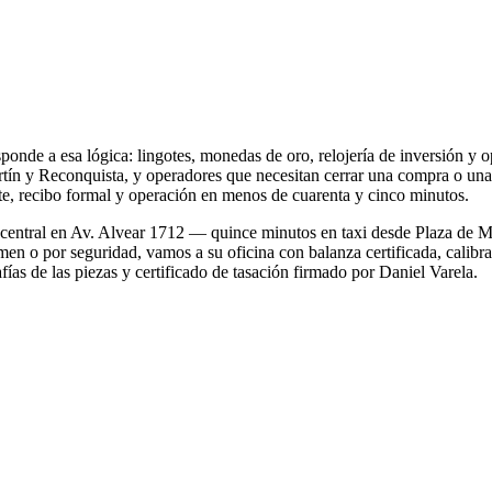
responde a esa lógica: lingotes, monedas de oro, relojería de inversión
rtín y Reconquista, y operadores que necesitan cerrar una compra o una
nte, recibo formal y operación en menos de cuarenta y cinco minutos.
asa central en Av. Alvear 1712 — quince minutos en taxi desde Plaza d
umen o por seguridad, vamos a su oficina con balanza certificada, calibra
s de las piezas y certificado de tasación firmado por Daniel Varela.