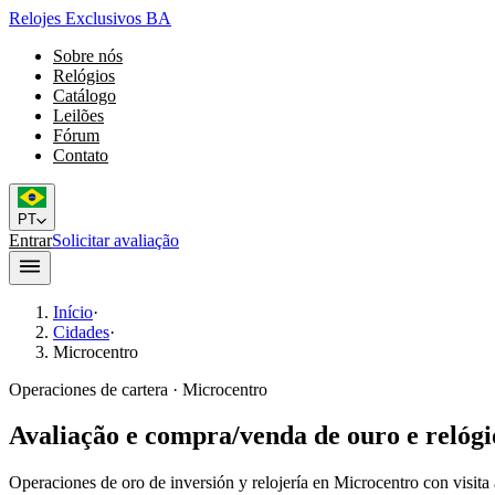
Relojes Exclusivos BA
Sobre nós
Relógios
Catálogo
Leilões
Fórum
Contato
PT
Entrar
Solicitar avaliação
Início
·
Cidades
·
Microcentro
Operaciones de cartera · Microcentro
Avaliação e compra/venda de ouro e relóg
Operaciones de oro de inversión y relojería en Microcentro con visita 