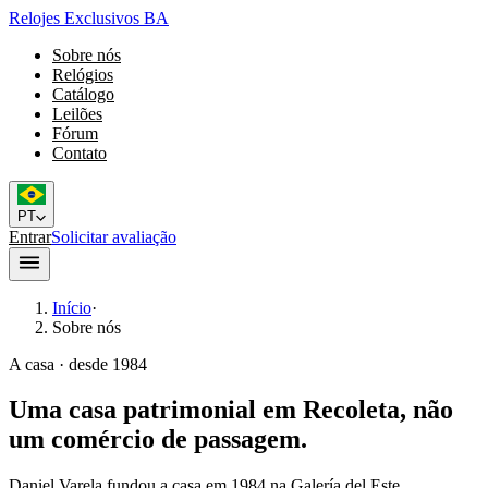
Relojes Exclusivos BA
Sobre nós
Relógios
Catálogo
Leilões
Fórum
Contato
PT
Entrar
Solicitar avaliação
Início
·
Sobre nós
A casa · desde 1984
Uma casa patrimonial em Recoleta, não
um comércio de passagem.
Daniel Varela fundou a casa em 1984 na Galería del Este,