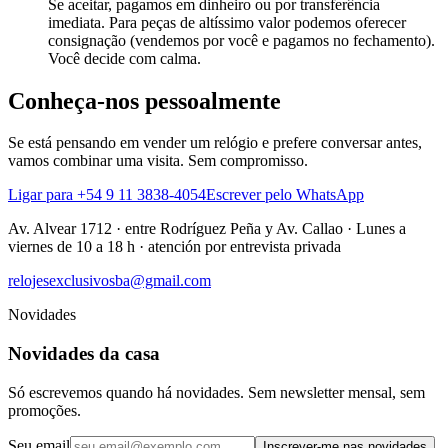
Se aceitar, pagamos em dinheiro ou por transferência
imediata. Para peças de altíssimo valor podemos oferecer
consignação (vendemos por você e pagamos no fechamento).
Você decide com calma.
Conheça-nos pessoalmente
Se está pensando em vender um relógio e prefere conversar antes,
vamos combinar uma visita. Sem compromisso.
Ligar para +54 9 11 3838-4054
Escrever pelo WhatsApp
Av. Alvear 1712
·
entre Rodríguez Peña y Av. Callao
·
Lunes a
viernes de 10 a 18 h · atención por entrevista privada
relojesexclusivosba@gmail.com
Novidades
Novidades da casa
Só escrevemos quando há novidades. Sem newsletter mensal, sem
promoções.
Seu email
Inscrever-me nas novidades