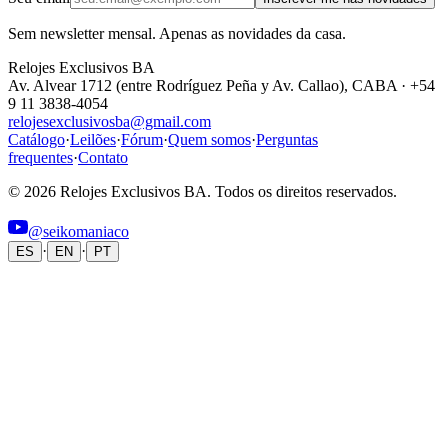
Sem newsletter mensal. Apenas as novidades da casa.
Relojes Exclusivos BA
Av. Alvear 1712 (entre Rodríguez Peña y Av. Callao), CABA · +54
9 11 3838-4054
relojesexclusivosba@gmail.com
Catálogo
·
Leilões
·
Fórum
·
Quem somos
·
Perguntas
frequentes
·
Contato
© 2026 Relojes Exclusivos BA. Todos os direitos reservados.
@seikomaniaco
·
·
ES
EN
PT