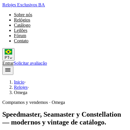
Relojes Exclusivos BA
Sobre nós
Relógios
Catálogo
Leilões
Fórum
Contato
PT
Entrar
Solicitar avaliação
Inicio
·
Relojes
·
Omega
Compramos y vendemos · Omega
Speedmaster, Seamaster y Constellation
— modernos y vintage de catálogo.