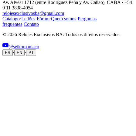
Av. Alvear 1712 (entre Rodríguez Peña y Av. Callao), CABA · +54
9 11 3838-4054
relojesexclusivosba@gmail.com
Catálogo
·
Leilões
·
Fórum
·
Quem somos
·
Perguntas
frequentes
·
Contato
© 2026 Relojes Exclusivos BA. Todos os direitos reservados.
@seikomaniaco
·
·
ES
EN
PT