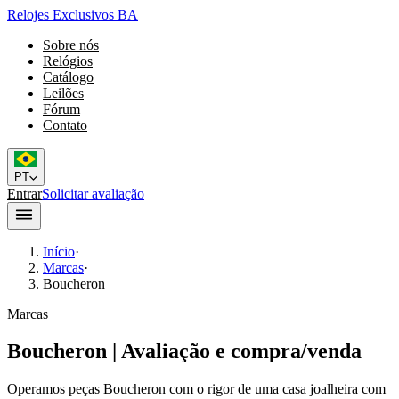
Relojes Exclusivos BA
Sobre nós
Relógios
Catálogo
Leilões
Fórum
Contato
PT
Entrar
Solicitar avaliação
Início
·
Marcas
·
Boucheron
Marcas
Boucheron | Avaliação e compra/venda
Operamos peças Boucheron com o rigor de uma casa joalheira com