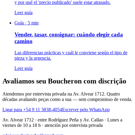
y por qué el 'precio publicado' suele estar atrasado.
Leer guía
Guía ·
5
min
Vender, tasar, consignar: cuándo elegir cada
camino
Las diferencias prácticas y cuál le conviene según el tipo de
pieza y la urgencia.
Leer guía
Avaliamos seu Boucheron com discrição
Atendemos por entrevista privada na Av. Alvear 1712. Quatro
décadas avaliando peças como a sua — sem compromisso de venda.
Ligar para +54 9 11 3838-4054
Escrever pelo WhatsApp
Av. Alvear 1712
·
entre Rodríguez Peña y Av. Callao
·
Lunes a
viernes de 10 a 18 h · atención por entrevista privada