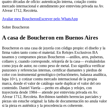
quatro décadas de ofício: autenticação interna, cotação contra
mercado internacional e atendimento por entrevista privada na Av.
Alvear 1712, Recoleta.
Avaliar meu Boucheron
Escrever pelo WhatsApp
Sobre Boucheron
A casa de Boucheron em Buenos Aires
Boucheron es una casa de joyería con código propio: el diseño y la
firma valen tanto como el material. En Relojes Exclusivos BA
tasamos y compramos piezas Boucheron —anillos, aros, pulseras,
collares y, cuando corresponde, relojería de la casa— evaluándolas
como joya de autor, no como peso de metal. Eso significa verificar
punzones y referencias internas, certificar diamantes y piedras de
color con instrumental gemológico (refractómetro, balanza analítica,
lupa 10×), y cotizar contra mercado internacional de la propia
marca, donde el valor de catálogo suele duplicar el valor del oro
contenido. Daniel Varela —perito en alhajas y relojes, con
trayectoria desde 1984— atiende por entrevista privada en Av.
Alvear 1712, Recoleta. Recibimos también herencias parciales y
piezas sin estuche original: la falta de documentación no anula valor
si la pieza es auténtica y la procedencia es coherente.