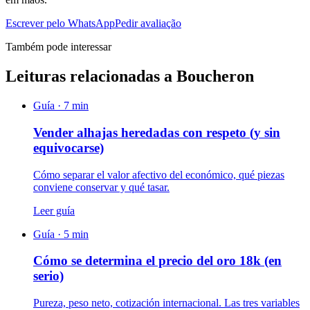
Escrever pelo WhatsApp
Pedir avaliação
Também pode interessar
Leituras relacionadas a Boucheron
Guía ·
7
min
Vender alhajas heredadas con respeto (y sin
equivocarse)
Cómo separar el valor afectivo del económico, qué piezas
conviene conservar y qué tasar.
Leer guía
Guía ·
5
min
Cómo se determina el precio del oro 18k (en
serio)
Pureza, peso neto, cotización internacional. Las tres variables