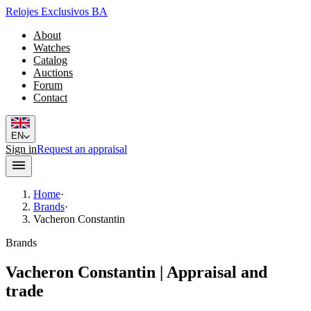
Relojes Exclusivos BA
About
Watches
Catalog
Auctions
Forum
Contact
EN
Sign in
Request an appraisal
Home
·
Brands
·
Vacheron Constantin
Brands
Vacheron Constantin | Appraisal and
trade