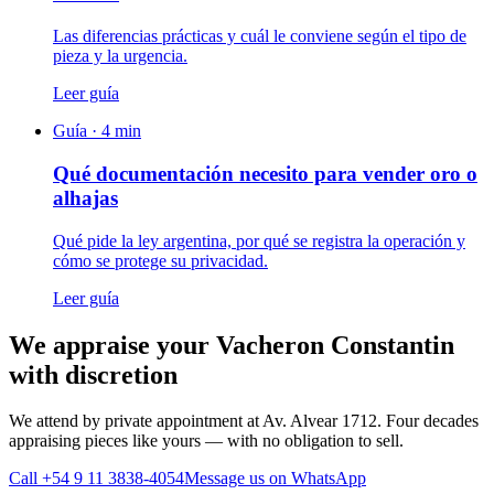
Las diferencias prácticas y cuál le conviene según el tipo de
pieza y la urgencia.
Leer guía
Guía ·
4
min
Qué documentación necesito para vender oro o
alhajas
Qué pide la ley argentina, por qué se registra la operación y
cómo se protege su privacidad.
Leer guía
We appraise your Vacheron Constantin
with discretion
We attend by private appointment at Av. Alvear 1712. Four decades
appraising pieces like yours — with no obligation to sell.
Call +54 9 11 3838-4054
Message us on WhatsApp