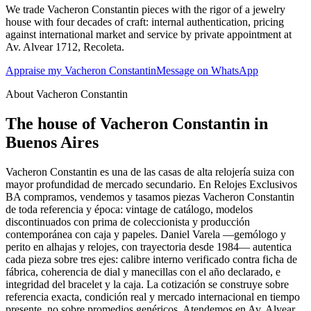
We trade Vacheron Constantin pieces with the rigor of a jewelry
house with four decades of craft: internal authentication, pricing
against international market and service by private appointment at
Av. Alvear 1712, Recoleta.
Appraise my Vacheron Constantin
Message on WhatsApp
About Vacheron Constantin
The house of Vacheron Constantin in
Buenos Aires
Vacheron Constantin es una de las casas de alta relojería suiza con
mayor profundidad de mercado secundario. En Relojes Exclusivos
BA compramos, vendemos y tasamos piezas Vacheron Constantin
de toda referencia y época: vintage de catálogo, modelos
discontinuados con prima de coleccionista y producción
contemporánea con caja y papeles. Daniel Varela —gemólogo y
perito en alhajas y relojes, con trayectoria desde 1984— autentica
cada pieza sobre tres ejes: calibre interno verificado contra ficha de
fábrica, coherencia de dial y manecillas con el año declarado, e
integridad del bracelet y la caja. La cotización se construye sobre
referencia exacta, condición real y mercado internacional en tiempo
presente, no sobre promedios genéricos. Atendemos en Av. Alvear