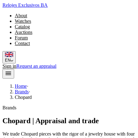
Relojes Exclusivos BA
About
Watches
Catalog
Auctions
Forum
Contact
EN
Sign in
Request an appraisal
Home
·
Brands
·
Chopard
Brands
Chopard | Appraisal and trade
We trade Chopard pieces with the rigor of a jewelry house with four