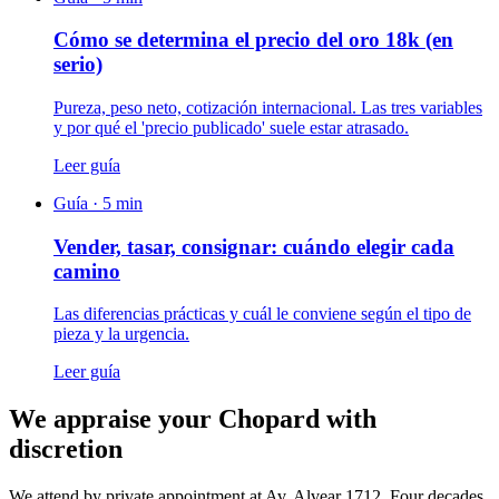
Cómo se determina el precio del oro 18k (en
serio)
Pureza, peso neto, cotización internacional. Las tres variables
y por qué el 'precio publicado' suele estar atrasado.
Leer guía
Guía ·
5
min
Vender, tasar, consignar: cuándo elegir cada
camino
Las diferencias prácticas y cuál le conviene según el tipo de
pieza y la urgencia.
Leer guía
We appraise your Chopard with
discretion
We attend by private appointment at Av. Alvear 1712. Four decades