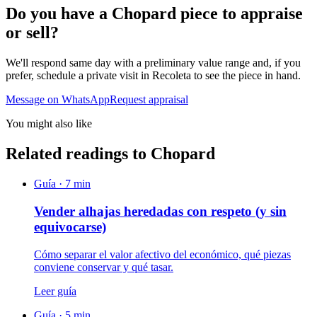
Do you have a Chopard piece to appraise
or sell?
We'll respond same day with a preliminary value range and, if you
prefer, schedule a private visit in Recoleta to see the piece in hand.
Message on WhatsApp
Request appraisal
You might also like
Related readings to Chopard
Guía ·
7
min
Vender alhajas heredadas con respeto (y sin
equivocarse)
Cómo separar el valor afectivo del económico, qué piezas
conviene conservar y qué tasar.
Leer guía
Guía ·
5
min