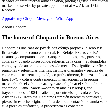
decades of craft: internal authentication, pricing against international
market and service by private appointment at Av. Alvear 1712,
Recoleta.
Appraise my Chopard
Message on WhatsApp
About Chopard
The house of Chopard in Buenos Aires
Chopard es una casa de joyería con código propio: el diseño y la
firma valen tanto como el material. En Relojes Exclusivos BA
tasamos y compramos piezas Chopard —anillos, aros, pulseras,
collares y, cuando corresponde, relojería de la casa— evaluándolas
como joya de autor, no como peso de metal. Eso significa verificar
punzones y referencias internas, certificar diamantes y piedras de
color con instrumental gemológico (refractómetro, balanza analítica,
lupa 10×), y cotizar contra mercado internacional de la propia
marca, donde el valor de catálogo suele duplicar el valor del oro
contenido. Daniel Varela —perito en alhajas y relojes, con
trayectoria desde 1984— atiende por entrevista privada en Av.
Alvear 1712, Recoleta. Recibimos también herencias parciales y
piezas sin estuche original: la falta de documentación no anula valor
si la pieza es auténtica y la procedencia es coherente.