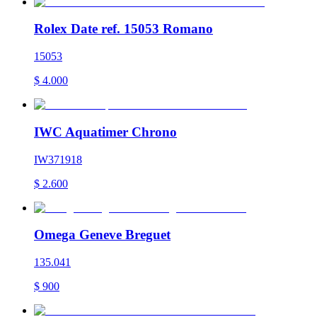
Rolex Date ref. 15053 Romano
15053
$
4.000
IWC Aquatimer Chrono
IW371918
$
2.600
Omega Geneve Breguet
135.041
$
900