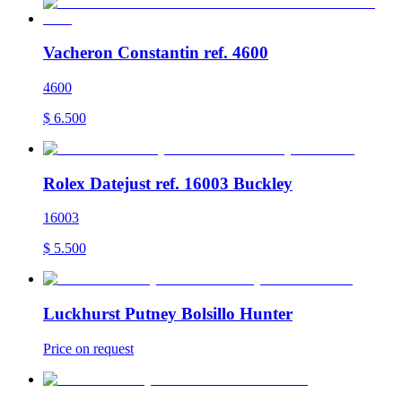
Vacheron Constantin ref. 4600
4600
$
6.500
Rolex Datejust ref. 16003 Buckley
16003
$
5.500
Luckhurst Putney Bolsillo Hunter
Price on request