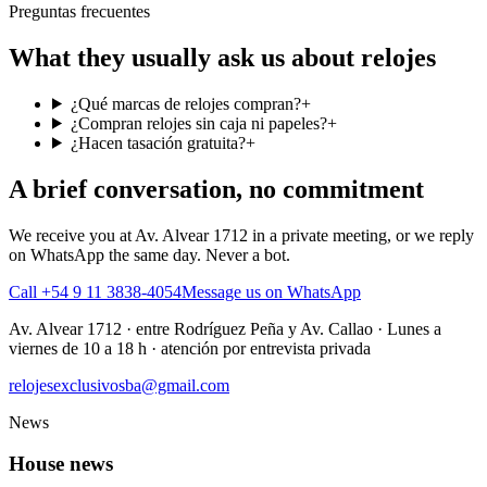
Preguntas frecuentes
What they usually ask us about relojes
¿Qué marcas de relojes compran?
+
¿Compran relojes sin caja ni papeles?
+
¿Hacen tasación gratuita?
+
A brief conversation, no commitment
We receive you at Av. Alvear 1712 in a private meeting, or we reply
on WhatsApp the same day. Never a bot.
Call +54 9 11 3838-4054
Message us on WhatsApp
Av. Alvear 1712
·
entre Rodríguez Peña y Av. Callao
·
Lunes a
viernes de 10 a 18 h · atención por entrevista privada
relojesexclusivosba@gmail.com
News
House news