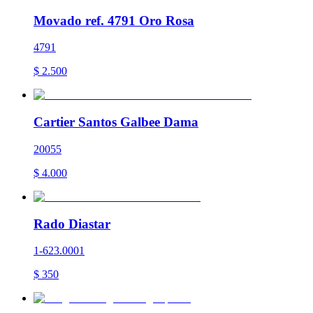
Movado ref. 4791 Oro Rosa
4791
$
2.500
Cartier Santos Galbee Dama
20055
$
4.000
Rado Diastar
1-623.0001
$
350