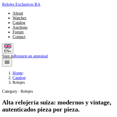
Relojes Exclusivos BA
About
Watches
Catalog
Auctions
Forum
Contact
EN
Sign in
Request an appraisal
Home
·
Catalog
·
Relojes
Category · Relojes
Alta relojería suiza: modernos y vintage,
autenticados pieza por pieza.